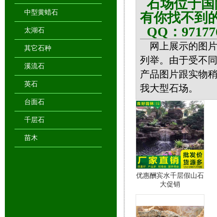
石场位于国
中型黄蜡石
有你找不到
QQ：971776
太湖石
网上展示的图片
其它石种
列举。由于受不
溪流石
产品图片跟实物
英石
我大型石场。
台面石
千层石
苗木
优惠酬宾水千层假山石
大促销