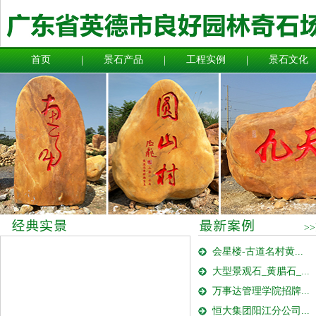
首页
景石产品
工程实例
景石文化
>
会星楼-古道名村黄...
大型景观石_黄腊石_...
万事达管理学院招牌...
恒大集团阳江分公司...